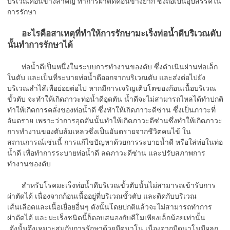
บริเวณค่อนข้างสำคัญ ทำการผ่าตัดค่อนข้างยาก ซึ่งถือเป็นอุปสรรคใน
การรักษา
อะไรคือสาเหตุที่ทำให้การรักษามะเร็งท่อนํ้าดีบริเวณตับ
นั้นทำการรักษาได้
ท่อน้ำดีเป็นหนึ่งในระบบการทำงานของตับ ซึ่งดำเนินผ่านท่อเล็ก
ในตับ และเป็นที่ระบายท่อน้ำดีออกจากบริเวณตับ และส่งต่อไปยัง
บริเวณลำไส้เพื่อย่อยต่อไป หากมีการเจริญเติบโตของก้อนเนื้อบริเวณ
ขั้วตับ จะทำให้เกิดภาวะท่อน้ำดีอุดตัน น้ำดีจะไม่สามารถไหลได้ทำปกติ
ทำให้เกิดการคลั่งของท่อน้ำดี ซึ่งทำให้เกิดภาวะดีซ่าน ซึ่งเป็นภาวะที่
อันตราย เพราะว่าการอุดตันนั้นทำให้เกิดภาวะดีซ่านซึ่งทำให้เกิดภาวะ
การทำงานของตับล้มเหลวซึ่งเป็นอันตรายจากชีวิตคนไข้ ใน
สถานการณ์เช่นนี้ การแก้ไขปัญหาด้วยการระบายน้ำดี หรือใส่ท่อในท่อ
น้ำดี เพื่อทำการระบายท่อน้ำดี ลดภาวะดีซ่าน และปรับสภาพการ
ทำงานของตับ
สำหรับโรคมะเร็งท่อน้ำดีบริเวณขั้วตับนั้นไม่สามารถเข้ารับการ
ผ่าตัดได้ เนื่องจากก้อนเนื้ออยู่ที่บริเวณขั้วตับ และติดกับบริเวณ
เส้นเลือดและเนื้อเยื่อยอื่นๆ ดังนั้นโดยปกติแล้วจะไม่สามารถทำการ
ผ่าตัดได้ และมะเร็งชนิดนี้ก็ตอบสนองกับคีโมเพียงเล็กน้อยเท่านั้น
ดังนั้นจึงเหมาะสมกับการรักษาด้วยมีดนาโน เนื่องจากมีดนาโนมีผลก