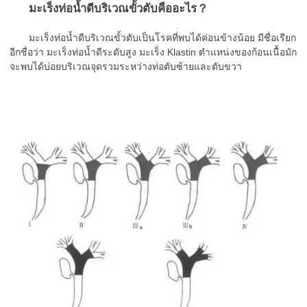
มะเร็งท่อน้ำดีบริเวณขั้วตับคืออะไร？
มะเร็งท่อน้ำดีบริเวณขั้วตับเป็นโรคที่พบได้ค่อนข้างน้อย มีชื่อเรียก
อีกชื่อว่า มะเร็งท่อน้ำดีระดับสูง มะเร็ง Klastin ตำแหน่งของก้อนเนื้อมัก
จะพบได้บ่อยบริเวณจุดรวมระหว่างท่อตับซ้ายและตับขวา