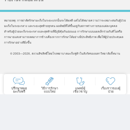
หมายเหตุ: การผ่าตัดรักษามะเร็งในระยะแรกนั้นจะได้ผลดี แต่ไม่ได้หมายความว่าจะเหมาะสมกับผู้ป่วย
มะเร็งในระยะกลาง และระยะสุดท้ายทุกคน ผลลัพธ์ที่ได้ขึ้นอยู่กับสภาพร่างกายของแต่ละบุคคล
สำหรับผู้ป่วยมะเร็งระยะกลางและสุดท้ายที่มีภูมิคุ้มกันอ่อนแอ การรักษาแบบแผลเล็กร่วมกับคีโมหรือ
การฉายแสงสามารถลดอาการข้างเคียงจากการรักษาได้อย่างมีประสิทธิภาพ เพื่อให้ผู้ป่วยประสบผล
การรักษาอย่างดียิ่งขึ้น
© 2003—2026, สงวนสิขสิทธิ์โดยโรงพยาบาลมะเร็งฟูด้าในสังกัดของมหาวิทยาลัยจี้หนาน
ปรึกษาหมอ
วิธีการรักษา
แพทย์ผู้
เรื่องราวของผู้
มะเร็งฟรี
แบบใหม่
เชี่ยวชาญ
ป่วย