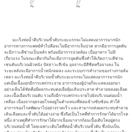
มะเร็งท่อน้ำดีบริเวณขั้วตับระยะแรกจะไม่แสดงอาการมากนัก
อาการทางการแพทย์ทั่วไปคือจะไม่มีอาการเจ็บปวด หากมีอาการอุดตัน
จะมีภาวะดีซ่านเป็นหลัก พร้อมมีอาการปวดท้อง เบื่ออาหาร ไม่มี
เรี่ยวแรง ในขณะเดียวกันก็จะมีอาการอุดตันซึ่งทำให้เกิดภาวะดีซ่าน
เช่นคันบริเวณผิวหนัง ปัสสาวะสีเข้ม อุจจาระมีสีซีดหรือจางลง ใน
ระยะหลังจะมีอาการน้ำหนักลดลง และระบบการทำงานของร่างกายล้ม
เหลว มะเร็งท่อน้ำดีบริเวณขั้วตับระยะแรกจะไม่แสดงอาการมากนัก
แต่เมื่อเนื้องอกมีการแพร่กระจาย อาการของผู้ป่วยก็จะแสดงออกมา
อย่างเห็นได้ชัดคือมีผลกระทบต่อเยื่อหุ้มเส้นประสาท ทำลายหลอดเลือด
และเนื้อเยื่อบริเวณตับ รวมถึงมีการแพร่กระจายไปยังบริเวณต่อมน้ำ
เหลือง เนื่องจากจุดรอยโรคอยู่ในตำแหน่งที่ค่อนข้างซับซ้อน ทำให้
อาการของโรคพัฒนาไปอย่างรวดเร็ว และสามารถส่งผลกระทบทำลาย
เส้นเลือดและขั้วตับได้อย่างง่าย ซึ่งถือเป็นโรคที่ทำการรักษาได้ยากโรค
หนึ่ง สาเหตุที่ทำการรักษาได้ยากเนื่องมาจากก้อนเนื้อเติบโตอยู่ตรง
บริเวณท่อน้ำดี โดยเฉพาะเติบโตที่ท่อน้ำดีบริเวณขั้วตับ ซึ่งนับเป็น