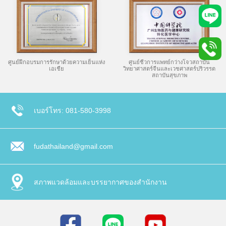
ศูนย์ฝึกอบรมการรักษาด้วยความเย็นแห่ง
ศูนย์ชีวการแพทย์กว่างโจวสถาบัน
เอเชีย
วิทยาศาสตร์จีนและเวชศาสตร์ปริวรรต
สถาบันสุขภาพ
เบอร์โทร: 081-580-3998
fudathailand@gmail.com
สภาพแวดล้อมและบรรยากาศของสำนักงาน