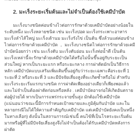
2. มะเร็งระยะเริ่มต้นและไม่จำเป็นต้องใช้เคมีบำบัด
มะเร็งบางชนิดค่อนข้างไวต่อการรักษาด้วยเคมีบำบัดอย่างน้อยใน
ระดับหนึ่ง มะเร็งหลายชนิด เช่น มะเร็งปอด มะเร็งกระเพาะอาหาร
มะเร็งลำไส้ใหญ่ มะเร็งเต้านม มะเร็งรังไข่ เป็นต้น ซึ่งล้วนแต่ค่อนข้าง
ไวต่อการรักษาด้วยเคมีบำบัด ， มะเร็งบางชนิดไวต่อการรักษาด้วยเคมี
บำบัดน้อยกว่า เช่น มะเร็งตับ มะเร็งตับอ่อน มะเร็งท่อน้ำดี เป็นต้น
มะเร็งเหล่านี้จะรักษาด้วยเคมีบำบัดได้หรือไม่นั้นขึ้นอยู่กับระยะเป็น
ส่วนใหญ่ หากเป็นระยะแรก หรือระยะกลาง การผ่าตัดมักเป็นวิธีการ
หลัก เคมีบำบัดแบบเสริมเพิ่มเติมขึ้นอยู่กับว่าระยะเฉพาะคือระยะที่ 1
ระยะที่ 2 หรือระยะที่ 3 และมีปัจจัยเสี่ยงสูงที่จะเกิดซ้ำหรือไม่ สำหรับ
มะเร็งระยะเริ่มแรกบางชนิด การผ่าตัดเพียงอย่างเดียวก็เพียงพอแล้ว
และไม่จำเป็นต้องผ่าตัดก่อนหรือหลัง . เคมีบำบัดอาจก่อให้เกิดอันตราย
ต่อผู้ป่วยได้ หากเป็นการแพร่กระจายขั้นสูง มักต้องใช้เคมีบำบัด
(แน่นอนว่าขณะนี้มีการกำหนดเป้าหมายและภูมิคุ้มกันบำบัด และใน
หลายกรณีไม่ได้ให้ความสำคัญกับเคมีบำบัด แต่เคมีบำบัดยังคงเป็นหนึ่ง
ในทางเลือก) ดังนั้นในสถานการณ์เช่นนี้ คนไข้ที่เป็นโรคระยะเริ่มต้น
มากหรือผู้ที่ไม่มีปัจจัยเสี่ยงสูงจึงไม่จำเป็นต้องได้รับเคมีบำบัดหลังการ
ผ่าตัด