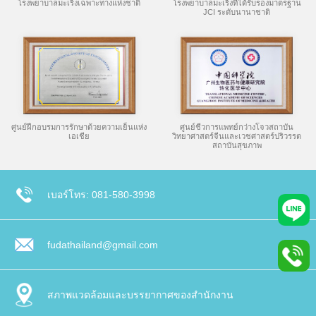
โรงพยาบาลมะเร็งเฉพาะทางแห่งชาติ
โรงพยาบาลมะเร็งที่ได้รับรองมาตรฐาน
JCI ระดับนานาชาติ
ศูนย์ฝึกอบรมการรักษาด้วยความเย็นแห่ง
ศูนย์ชีวการแพทย์กว่างโจวสถาบัน
เอเชีย
วิทยาศาสตร์จีนและเวชศาสตร์ปริวรรต
สถาบันสุขภาพ
เบอร์โทร: 081-580-3998
fudathailand@gmail.com
สภาพแวดล้อมและบรรยากาศของสำนักงาน