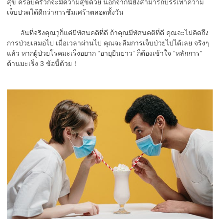
สุข ครอบครัวก็จะมีความสุขด้วย นอกจากนี้ยังสามารถบรรเทาความ
เจ็บปวดได้ดีกว่าการซึมเศร้าตลอดทั้งวัน
อันที่จริงคุณวูก็แค่มีทัศนคติที่ดี ถ้าคุณมีทัศนคติที่ดี คุณจะไม่คิดถึง
การป่วยเสมอไป เมื่อเวลาผ่านไป คุณจะลืมการเจ็บป่วยไปได้เลย จริงๆ
แล้ว หากผู้ป่วยโรคมะเร็งอยาก “อายุยืนยาว” ก็ต้องเข้าใจ “หลักการ”
ต้านมะเร็ง 3 ข้อนี้ด้วย！