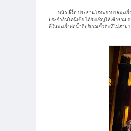
หนิว ลี่จื้อ ประธานโรงพยาบาลมะเร็งฟูด
ประจำอินโดนีเซีย ได้รับเชิญให้เข้าร่วม
ที่ในมะเร็งท่อน้ำดีบริเวณขั้วตับที่ไม่สาม