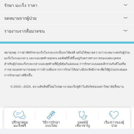
รักษา มะเร็ง ราคา
จดหมายจากผู้ป่วย
รายงานจากสื่อมวลชน
หมายเหตุ: การผ่าตัดรักษามะเร็งในระยะแรกนั้นจะได้ผลดี แต่ไม่ได้หมายความว่าจะเหมาะสมกับผู้ป่วย
มะเร็งในระยะกลาง และระยะสุดท้ายทุกคน ผลลัพธ์ที่ได้ขึ้นอยู่กับสภาพร่างกายของแต่ละบุคคล
สำหรับผู้ป่วยมะเร็งระยะกลางและสุดท้ายที่มีภูมิคุ้มกันอ่อนแอ การรักษาแบบแผลเล็กร่วมกับคีโมหรือ
การฉายแสงสามารถลดอาการข้างเคียงจากการรักษาได้อย่างมีประสิทธิภาพ เพื่อให้ผู้ป่วยประสบผล
การรักษาอย่างดียิ่งขึ้น
© 2003—2026, สงวนสิขสิทธิ์โดยโรงพยาบาลมะเร็งฟูด้าในสังกัดของมหาวิทยาลัยจี้หนาน
ปรึกษาหมอ
วิธีการรักษา
แพทย์ผู้
เรื่องราวของผู้
มะเร็งฟรี
แบบใหม่
เชี่ยวชาญ
ป่วย