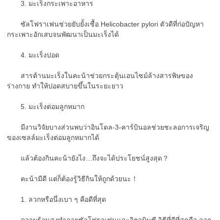
3. มะเร็งกระเพาะอาหาร
ซัลโฟราเฟนช่วยยับยั้งเชื้อ Helicobacter pylori ตัวดีที่ก่อปัญหา
กระเพาะอักเสบจนพัฒนาเป็นมะเร็งได้
4. มะเร็งปอด
สารต้านมะเร็งในคะน้าช่วยกระตุ้นเอนไซม์ล้างสารพิษของ
ร่างกาย ทำให้ปอดสบายขึ้นในระยะยาว
5. มะเร็งต่อมลูกหมาก
มีงานวิจัยบางส่วนพบว่าอินโดล-3-คาร์บินอลช่วยชะลอการเจริญ
ของเซลล์มะเร็งต่อมลูกหมากได้
แล้วต้องกินคะน้ายังไง…ถึงจะได้ประโยชน์สูงสุด？
คะน้ามีดี แต่ก็ต้องรู้วิธีกินให้ถูกด้วยนะ！
1. ลวกหรือนึ่งเบา ๆ คือดีที่สุด
ความร้อนสูงทำลายซัลโฟราเฟนและวิตามินซี วิธีที่ดีที่สุดคือ ลวก