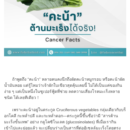
ถ้าพูดถึง “คะน้า” หลายคนคงนึกถึงผัดคะน้าหมูกรอบ หรือคะน้าผัด
น้ำมันหอย แต่รู้ไหมว่าเจ้าผักใบเขียวสุดคุ้นเคยนี้ ไม่ได้เป็นแค่ของกิน
ง่าย ๆ แต่เป็นหนึ่งในซูเปอร์ฟู้ดที่ช่วย ลดความเสี่ยงโรคมะเร็งหลาย
ชนิด ได้เลยทีเดียว！
เพราะคะน้าอยู่ในตระกูล Cruciferous vegetables กลุ่มเดียวกับบร็
อกโคลี กะหล่ำปลี และกะหล่ำดอก—ตระกูลนี้ขึ้นชื่อว่ามี “สารต้าน
มะเร็งขั้นเทพ” อย่าง กลูโคซิโนเลต (glucosinolates) ที่เมื่อเรากิน
เข้าไปและย่อยแล้ว จะเปลี่ยนร่างเป็นสารที่ต่อสู้เซลล์มะเร็งโดยตรง