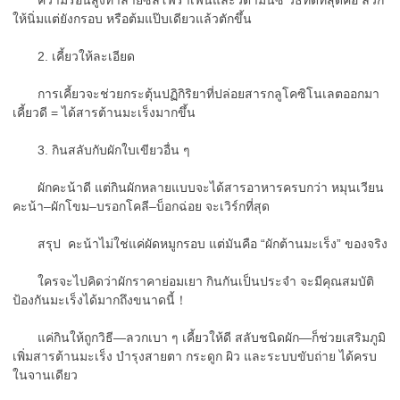
ให้นิ่มแต่ยังกรอบ หรือต้มแป๊บเดียวแล้วตักขึ้น
2. เคี้ยวให้ละเอียด
การเคี้ยวจะช่วยกระตุ้นปฏิกิริยาที่ปล่อยสารกลูโคซิโนเลตออกมา
เคี้ยวดี = ได้สารต้านมะเร็งมากขึ้น
3. กินสลับกับผักใบเขียวอื่น ๆ
ผักคะน้าดี แต่กินผักหลายแบบจะได้สารอาหารครบกว่า หมุนเวียน
คะน้า–ผักโขม–บรอกโคลี–บ็อกฉ่อย จะเวิร์กที่สุด
สรุป คะน้าไม่ใช่แค่ผัดหมูกรอบ แต่มันคือ “ผักต้านมะเร็ง” ของจริง
ใครจะไปคิดว่าผักราคาย่อมเยา กินกันเป็นประจำ จะมีคุณสมบัติ
ป้องกันมะเร็งได้มากถึงขนาดนี้！
แค่กินให้ถูกวิธี—ลวกเบา ๆ เคี้ยวให้ดี สลับชนิดผัก—ก็ช่วยเสริมภูมิ
เพิ่มสารต้านมะเร็ง บำรุงสายตา กระดูก ผิว และระบบขับถ่าย ได้ครบ
ในจานเดียว