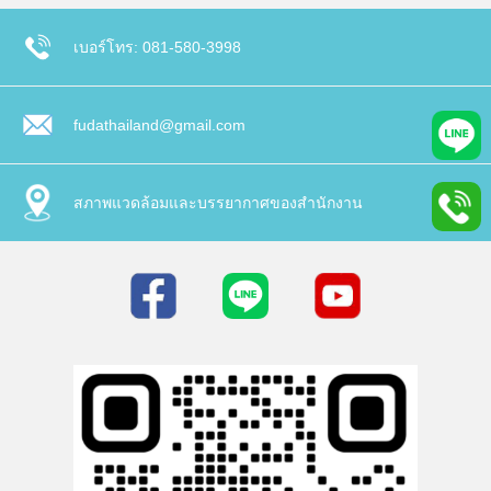
เบอร์โทร: 081-580-3998
fudathailand@gmail.com
สภาพแวดล้อมและบรรยากาศของสำนักงาน