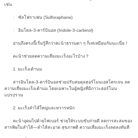
เช่น
· ซัลโฟราเฟน (Sulforaphane)
· อินโดล-3-คาร์บินอล (Indole-3-carbinol)
อ่านถึงตรงนี้เริ่มรู้สึกว่าคะน้าธรรมดา ๆ ก็เท่เหมือนกันนะเนี่ย！
คะน้าช่วยลดความเสี่ยงมะเร็งอะไรบ้าง？
1. มะเร็งเต้านม
สารอินโดล-3-คาร์บินอลช่วยปรับสมดุลฮอร์โมนเอสโตรเจน ลด
ความเสี่ยงมะเร็งเต้านม โดยเฉพาะในผู้หญิงที่มีภาวะฮอร์โมน
แปรปรวน
2. มะเร็งลำไส้ใหญ่และทวารหนัก
คะน้าอุดมไปด้วยไฟเบอร์ ช่วยให้ระบบขับถ่ายดี ลดการสะสมของ
สารพิษในลำไส้—ลำไส้สะอาด สุขภาพดี ความเสี่ยงมะเร็งลดลงทันที