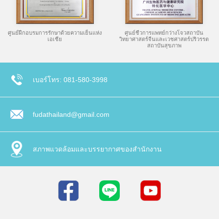
ศูนย์ฝึกอบรมการรักษาด้วยความเย็นแห่ง
ศูนย์ชีวการแพทย์กว่างโจวสถาบัน
เอเชีย
วิทยาศาสตร์จีนและเวชศาสตร์ปริวรรต
สถาบันสุขภาพ
เบอร์โทร: 081-580-3998
fudathailand@gmail.com
สภาพแวดล้อมและบรรยากาศของสำนักงาน