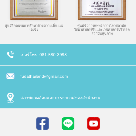
ศูนย์ฝึกอบรมการรักษาด้วยความเย็นแห่ง
ศูนย์ชีวการแพทย์กว่างโจวสถาบัน
เอเชีย
วิทยาศาสตร์จีนและเวชศาสตร์ปริวรรต
สถาบันสุขภาพ
เบอร์โทร: 081-580-3998
fudathailand@gmail.com
สภาพแวดล้อมและบรรยากาศของสำนักงาน