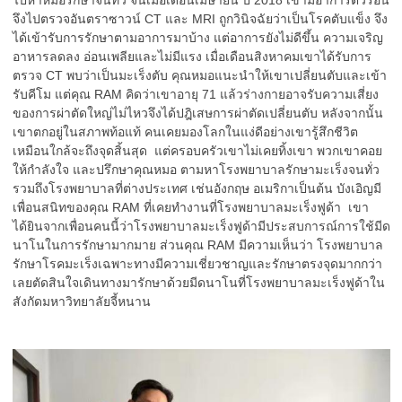
จึงไปตรวจอันตราซาวน์ CT และ MRI ถูกวินิจฉัยว่าเป็นโรคตับแข็ง จึง
ได้เข้ารับการรักษาตามอาการมาบ้าง แต่อาการยังไม่ดีขึ้น ความเจริญ
อาหารลดลง อ่อนเพลียและไม่มีแรง เมื่อเดือนสิงหาคมเขาได้รับการ
ตรวจ CT พบว่าเป็นมะเร็งตับ คุณหมอแนะนำให้เขาเปลี่ยนตับและเข้า
รับคีโม แต่คุณ RAM คิดว่าเขาอายุ 71 แล้วร่างกายอาจรับความเสี่ยง
ของการผ่าตัดใหญ่ไม่ไหวจึงได้ปฎิเสษการผ่าตัดเปลี่ยนตับ หลังจากนั้น
เขาตกอยู่ในสภาพท้อแท้ คนเคยมองโลกในแง่ดีอย่างเขารู้สึกชีวิต
เหมือนใกล้จะถึงจุดสิ้นสุด แต่ครอบครัวเขาไม่เคยทิ้งเขา พวกเขาคอย
ให้กำลังใจ และปรึกษาคุณหมอ ตามหาโรงพยาบาลรักษามะเร็งจนทั่ว
รวมถึงโรงพยาบาลที่ต่างประเทศ เช่นอังกฤษ อเมริกาเป็นต้น บังเอิญมี
เพื่อนสนิทของคุณ RAM ที่เคยทำงานที่โรงพยาบาลมะเร็งฟูด้า เขา
ได้ยินจากเพื่อนคนนี้ว่าโรงพยาบาลมะเร็งฟูด้ามีประสบการณ์การใช้มีด
นาโนในการรักษามากมาย ส่วนคุณ RAM มีความเห็นว่า โรงพยาบาล
รักษาโรคมะเร็งเฉพาะทางมีความเชี่ยวชาญและรักษาตรงจุดมากกว่า
เลยตัดสินใจเดินทางมารักษาด้วยมีดนาโนที่โรงพยาบาลมะเร็งฟูด้าใน
สังกัดมหาวิทยาลัยจี้หนาน