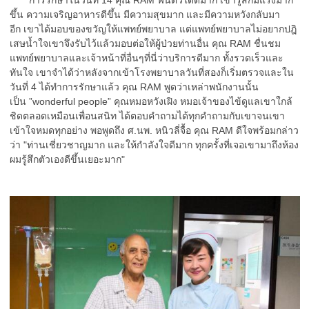
การรักษาในวันที่ 14 คุณ RAM ฟื้นตัวได้ดีมาก เขารู้สึกมีแรงมาก
ขึ้น ความเจริญอาหารดีขึ้น มีความสุขมาก และมีความหวังกลับมา
อีก เขาได้มอบของขวัญให้แพทย์พยาบาล แต่แพทย์พยาบาลไม่อยากปฎิ
เสษน้ำใจเขาจึงรับไว้แล้วมอบต่อให้ผู้ป่วยท่านอื่น คุณ RAM ชื่นชม
แพทย์พยาบาลและเจ้าหน้าที่อื่นๆที่นี่ว่าบริการดีมาก ทั้งรวดเร็วและ
ทันใจ เขาจำได้ว่าหลังจากเข้าโรงพยาบาลวันที่สองก็เริ่มตรวจและใน
วันที่ 4 ได้ทำการรักษาแล้ว คุณ RAM พูดว่าเหล่าพนักงานนั้น
เป็น ”wonderful people” คุณหมอหวังเฝิง หมอเจ้าของไข้ดูแลเขาใกล้
ชิดตลอดเหมือนเพื่อนสนิท ได้ตอบคำถามได้ทุกคำถามกับเขาจนเขา
เข้าใจหมดทุกอย่าง พอพูดถึง ศ.นพ. หนิวลี่จื้อ คุณ RAM ดีใจพร้อมกล่าว
ว่า "ท่านเชี่ยวชาญมาก และให้กำลังใจดีมาก ทุกครั้งที่เจอเขามาถึงห้อง
ผมรู้สึกตัวเองดีขึ้นเยอะมาก"