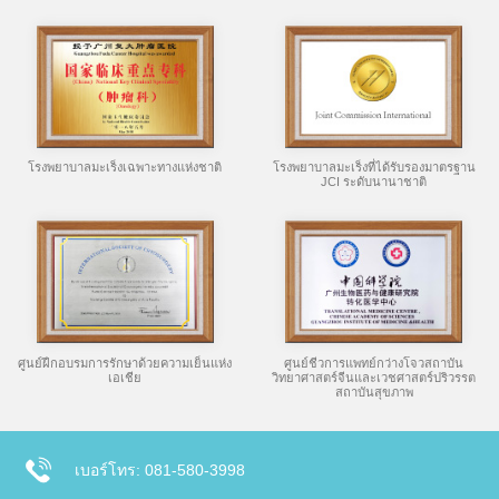
โรงพยาบาลมะเร็งเฉพาะทางแห่งชาติ
โรงพยาบาลมะเร็งที่ได้รับรองมาตรฐาน
JCI ระดับนานาชาติ
ศูนย์ฝึกอบรมการรักษาด้วยความเย็นแห่ง
ศูนย์ชีวการแพทย์กว่างโจวสถาบัน
เอเชีย
วิทยาศาสตร์จีนและเวชศาสตร์ปริวรรต
สถาบันสุขภาพ
เบอร์โทร: 081-580-3998