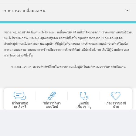
รายงานจากสื่อมวลชน
หมายเหตุ: การผ่าตัดรักษามะเร็งในระยะแรกนั้นจะได้ผลดี แต่ไม่ได้หมายความว่าจะเหมาะสมกับผู้ป่วย
มะเร็งในระยะกลาง และระยะสุดท้ายทุกคน ผลลัพธ์ที่ได้ขึ้นอยู่กับสภาพร่างกายของแต่ละบุคคล
สำหรับผู้ป่วยมะเร็งระยะกลางและสุดท้ายที่มีภูมิคุ้มกันอ่อนแอ การรักษาแบบแผลเล็กร่วมกับคีโมหรือ
การฉายแสงสามารถลดอาการข้างเคียงจากการรักษาได้อย่างมีประสิทธิภาพ เพื่อให้ผู้ป่วยประสบผล
การรักษาอย่างดียิ่งขึ้น
© 2003—2026, สงวนสิขสิทธิ์โดยโรงพยาบาลมะเร็งฟูด้าในสังกัดของมหาวิทยาลัยจี้หนาน
ปรึกษาหมอ
วิธีการรักษา
แพทย์ผู้
เรื่องราวของผู้
มะเร็งฟรี
แบบใหม่
เชี่ยวชาญ
ป่วย