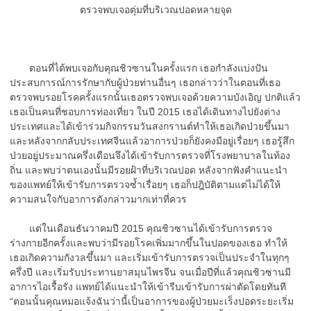
ตรวจพบเจอตุ่มที่บริเวณปอดหลายจุด
ตอนที่ได้พบเจอกับคุณชิวซานในครั้งแรก เธอกำลังแบ่งปัน
ประสบการณ์การรักษากับผู้ป่วยท่านอื่นๆ เธอกล่าวว่าในตอนที่เธอ
ตรวจพบรอยโรคครั้งแรกนั้นเธอตรวจพบเจอด้วยความบังเอิญ ปกติแล้ว
เธอเป็นคนที่ชอบการท่องเที่ยว ในปี 2015 เธอได้เดินทางไปยังต่าง
ประเทศและได้เข้าร่วมกิจกรรมวันสงกรานต์ทำให้เธอเกิดป่วยขึ้นมา
และหลังจากกลับประเทศจีนแล้วอาการป่วยก็ยังคงมีอยู่เรื่อยๆ เธอรู้สึก
ป่วยอยู่ประมาณครึ่งเดือนจึงได้เข้ารับการตรวจที่โรงพยาบาลในท้อง
ถิ่น และพบว่าตนเองนั้นมีรอยฝ้าที่บริเวณปอด หลังจากฟังคำแนะนำ
ของแพทย์ให้เข้ารับการตรวจซ้ำเรื่อยๆ เธอก็ปฎิบัติตามแต่ไม่ได้ให้
ความสนใจกับอาการดังกล่าวมากเท่าที่ควร
แต่ในเดือนธันวาคมปี 2015 คุณชิวซานได้เข้ารับการตรวจ
ร่างกายอีกครั้งและพบว่ามีรอยโรคเพิ่มมากขึ้นในปอดของเธอ ทำให้
เธอเกิดความกังวลขึ้นมา และเริ่มเข้ารับการตรวจเป็นประจำในทุกๆ
ครึ่งปี และเริ่มรับประทานยาสมุนไพรจีน จนเมื่อปีที่แล้วคุณชิวซานมี
อาการไอเรื้อรัง แพทย์ได้แนะนำให้เข้ารีบเข้ารับการผ่าตัดโดยทันที
“ตอนนั้นคุณหมอแจ้งฉันว่านี้เป็นอาการของผู้ป่วยมะเร็งปอดระยะเริ่ม