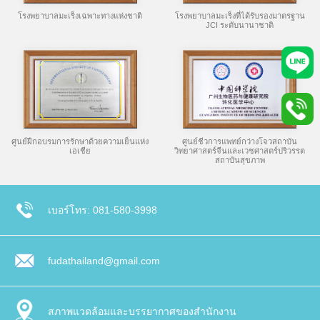
โรงพยาบาลมะเร็งเฉพาะทางแห่งชาติ
โรงพยาบาลมะเร็งที่ได้รับรองมาตรฐาน
JCI ระดับนานาชาติ
ศูนย์ฝึกอบรมการรักษาด้วยความเย็นแห่ง
ศูนย์ชีวการแพทย์กว่างโจวสถาบัน
เอเชีย
วิทยาศาสตร์จีนและเวชศาสตร์ปริวรรต
สถาบันสุขภาพ
เบอร์โทร: 081-580-3998
fudathailand@gmail.com
สภาพแวดล้อมและบรรยากาศของสำนักงาน