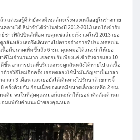
แต่เธอรู้ดีว่ายังคงมีเซลล์มะเร็งหลงเหลืออยู่ในร่างกาย
นคลายได้ ลีน่าจำได้ว่าในช่วงปี 2012-2013 เธอได้เข้ารับ
าวฟิลิปปินส์เพื่อควบคุมเซลล์มะเร็ง แต่ในปี 2013 เธอ
ระดูกสันหลัง เธอจึงเดินทางไปตรวจร่างกายที่ประเทศสเปน
นเนื้อมีขนาดเพิ่มขึ้นถึง 6 ซม. คุณหมอได้แนะนำให้เธอ
ับยาคีโมจำนวนมาก เธอตอบรับเพียงแค่เข้ารับฉายแสง 10
ีขึ้น อาการปวดที่บริเวณกระดูกสันหลังได้หายไป แต่เนื้อ
ษาด้วยวิธีใหม่อีกครั้ง เธอทดลองใช้น้ำมันกัญชาเป็นเวลา
นเวลา 3 เดือน และเธอยังได้เดินทางไปรักษาด้วยการจี้
8 ครั้งด้วยกัน ก้อนเนื้อของเธอมีขนาดเล็กลงเหลือ 2 ซม.
ือนเดิม จนในที่สุดคุณหมอก็แนะนำให้เธอผ่าตัดตัดเต้านม
จึงยอมแพ้กับคำแนะนำของคุณหมอ