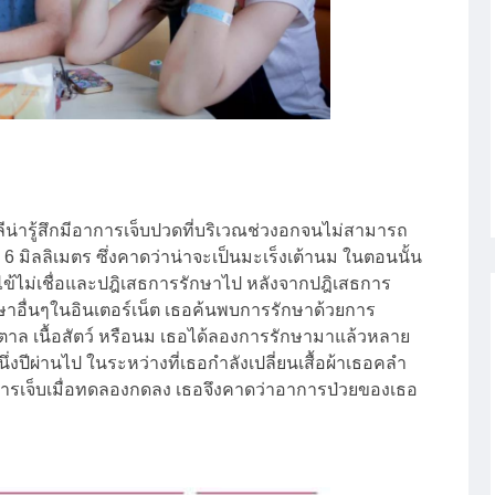
น่ารู้สึกมีอาการเจ็บปวดที่บริเวณช่วงอกจนไม่สามารถ
มิลลิเมตร ซึ่งคาดว่าน่าจะเป็นมะเร็งเต้านม ในตอนนั้น
ข้ไม่เชื่อและปฎิเสธการรักษาไป หลังจากปฎิเสธการ
ษาอื่นๆในอินเตอร์เน็ต เธอค้นพบการรักษาด้วยการ
าล เนื้อสัตว์ หรือนม เธอได้ลองการรักษามาแล้วหลาย
นึ่งปีผ่านไป ในระหว่างที่เธอกำลังเปลี่ยนเสื้อผ้าเธอคลำ
าการเจ็บเมื่อทดลองกดลง เธอจึงคาดว่าอาการป่วยของเธอ