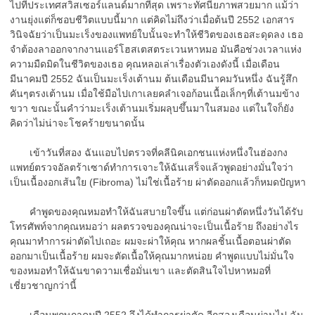
ไปที่ประเทศสวิสเซอร์แลนด์มากที่สุด เพราะทัศนียภาพสวยมาก แม้ว่า
งานยุ่งแต่ก็ชอบชีวิตแบบนี้มาก แต่คิดไม่ถึงว่าเมื่อต้นปี 2552 เอกสาร
วินิจฉัยว่าเป็นมะเร็งของแพทย์ใบนั้นจะทำให้ชีวิตของเธอสะดุดลง เธอ
จำต้องลาออกจากงานแอร์โฮสเตสตระเวนหาหมอ มันคือช่วงเวลาแห่ง
ความมืดมิดในชีวิตของเธอ คุณหลอเล่าเรื่องตัวเองดังนี้ เมื่อเดือน
มีนาคมปี 2552 ฉันเป็นมะเร็งเต้านม ต้นเดือนมีนาคมวันหนึ่ง ฉันรู้สึก
คันๆตรงเต้านม เมื่อใช้มือไปเกาเลยคลำเจอก้อนเนื้อเล็กๆที่เต้านมข้าง
ขวา ขณะนั้นคำว่ามะเร็งเต้านมเริ่มผลุบขึ้นมาในสมอง แต่ในใจก็ยัง
คิดว่าไม่น่าจะโชคร้ายขนาดนั้น
เข้าวันที่สอง ฉันแอบไปตรวจที่คลีนิคเอกชนแห่งหนึ่งในฮ่องกง
แพทย์ตรวจอัลตร้าเซาด์ทำการเจาะให้ฉันเสร็จแล้วพูดอย่างมั่นใจว่า
เป็นเนื้องอกเส้นใย (Fibroma) ไม่ใช่เนื้อร้าย ผ่าตัดออกแล้วก็หมดปัญหา
คำพูดของคุณหมอทำให้ฉันสบายใจขึ้น แต่ก่อนผ่าตัดหนึ่งวันได้รับ
โทรศัพท์จากคุณหมอว่า ผลตรวจของคุณน่าจะเป็นเนื้อร้าย ถึงอย่างไร
คุณมาทำการผ่าตัดไปเถอะ ผมจะผ่าให้คุณ หากผลชิ้นเนื้อตอนผ่าตัด
ออกมาเป็นเนื้อร้าย ผมจะตัดเนื้อให้คุณมากหน่อย คำพูดแบบไม่มั่นใจ
ของหมอทำให้ฉันขาดวามเชื่อมั่นเขา และตัดสินใจไปหาหมอที่
เชี่ยวชาญกว่านี้