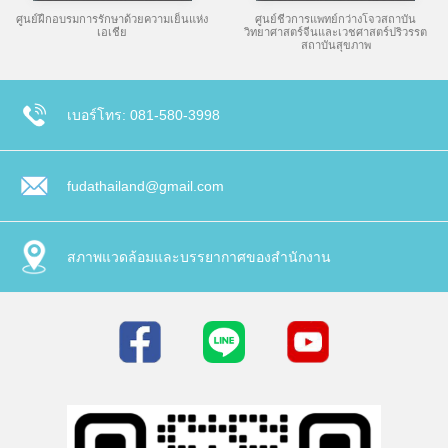
ศูนย์ฝึกอบรมการรักษาด้วยความเย็นแห่ง
ศูนย์ชีวการแพทย์กว่างโจวสถาบัน
เอเชีย
วิทยาศาสตร์จีนและเวชศาสตร์ปริวรรต
สถาบันสุขภาพ
เบอร์โทร: 081-580-3998
fudathailand@gmail.com
สภาพแวดล้อมและบรรยากาศของสำนักงาน