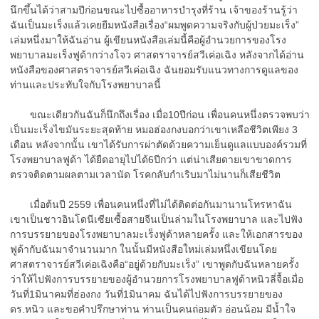
นึกขึ้นได้ว่าสามปีก่อนขณะไปซื้ออาหารบำรุงที่ร้าน เจ้าของร้านรู้ว่า
ฉันเป็นมะเร็งแล้วเคยยืมหนังสือเรื่อง“ผมพูดความจริงกับผู้ป่วยมะเร็ง”
เล่มหนึ่งมาให้ฉันอ่าน ผู้เขียนหนังสือเล่มนี้คือผู้อำนวยการของโรง
พยาบาลมะเร็งฟูด้ากว่างโจว ศาสตราจารย์สวีเค่อเฉิง หลังจากได้อ่าน
หนังสือของศาสตราจารย์สวีเค่อเฉิง ฉันยอมรับแนวทางการดูแลของ
ท่านและประทับใจกับโรงพยาบาลนี้
ขณะเดียวกันฉันก็นึกถึงเรื่อง เมื่อ10ปีก่อน เพื่อนคนหนึ่งตรวจพบว่า
เป็นมะเร็งไขมันระยะสุดท้าย หมอฮ่องกงบอกว่าเขาเหลือชีวิตเพียง 3
เดือน หลังจากนั้น เขาได้รับการผ่าตัดด้วยความเย็นดูแลแบบองค์รวมที่
โรงพยาบาลฟูด้า ได้ยืดอายุไปได้6ปีกว่า แต่น่าเสียดายเขาขาดการ
ตรวจติดตามผลตามเวลานัด โรคกลับกำเริบมาไม่นานก็เสียชีวิต
เมื่อต้นปี 2559 เพื่อนคนหนึ่งที่ไม่ได้ติดต่อกันมานานโทรหาฉัน
เขาเป็นชาวอินโดนีเซียเซื้อสายจีนเป็นล่ามในโรงพยาบาล และไปฟัง
การบรรยายของโรงพยาบาลมะเร็งฟูด้าหลายครั้ง และให้เอกสารของ
ฟูด้ากับฉันมาจำนวนมาก ในนั้นมีหนังสือใหม่เล่มหนึ่งเขียนโดย
ศาสตราจารย์สวีเค่อเฉิงคือ“อยู่ด้วยกับมะเร็ง” เขาพูดกับฉันหลายครั้ง
ว่าให้ไปฟังการบรรยายของผู้อำนวยการโรงพยาบาลฟูด้าหนิวลี่จื้อเมื่อ
วันที่1มินาคมที่ฮ่องกง วันที่1มินาคม ฉันได้ไปฟังการบรรยายของ
ดร.หนิว และขอคำปรึกษาท่าน ท่านเป็นคนถ่อมตัว อ่อนน้อม มีน้ำใจ