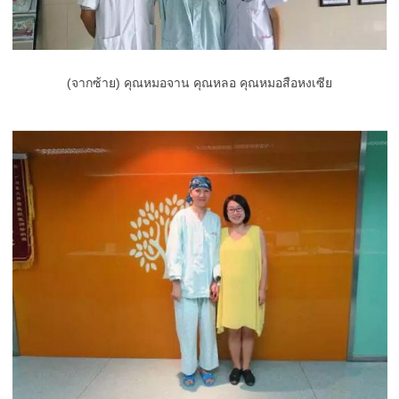
(จากซ้าย) คุณหมอจาน คุณหลอ คุณหมอสือหงเซีย