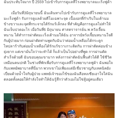
ฉันประทับใจมาก ปี 2559 ไปเข้ารับการดูแลที่โรงพยาบาลมะเร็งฟูด้า
เมื่อวันที่3มิถุนายนนี้ ฉันเดินทางไปเข้ารับการดูแลที่โรงพยาบาล
มะเร็งฟูด้า รับการดูแลด้วยคีโมเฉพาะจุด เนื้องอกที่กำเริบในเต้านม
ข้างขวาและจุดที่กระจายไต้รักแร้เล็กลง ที่สำคัญคือการดูแลไม่ทำให้
ฉันเจ็บปวดอะไร เมื่อวันที่6 มิถุนายน ศาสตราจารย์น.พ.หวังเจี้ยน
หนาน ได้ทำการผ่าตัดมะเร็งเต้านมให้ฉัน อาจารย์หวังเจี้ยนหนานใจดี
กับผู้ป่วยมาก ก่อนผ่าตัดท่านพูดกับฉันว่าต่อมน้ำเหลืองไต้กระดูก
ไหปลาร้ากับต่อมน้ำเหลืองไต้รักแร้ขวาเกาะติดกัน การผ่าตัดค่อนข้าง
ยุ่งยาก แต่เขามั่นใจว่าจะทำได้ ก็แล้วเป็นไปอย่างที่พูด การผ่านตัด
สำเร็จด้วยดี ฉันขอบคุณเขามาก หลังการผ่าตัดฉันฟื้นตัวได้ดี ใช้ชีวิต
เหมือนคนปกติ ในช่วงที่พักเพื่อรับการดูแลที่โรงพยาบาลฟูด้า ฉันพอใจ
กับแพทย์พยาบาลที่นี่มาก พวกเขาไม่เพียงแต่มีเชี่ยวชาญกับเทคนิคยัง
เปี่ยมด้วยน้ำใจกับผู้ป่วย แพทย์เจ้าของไข้ของฉันสือหงเซียเอาใจใส่ฉัน
ตลอดทั้งคอยให้กำลังใจทำให้ฉันรู้สึกว่าตัวเองไม่ใช่สู้อยู่คนเดียว