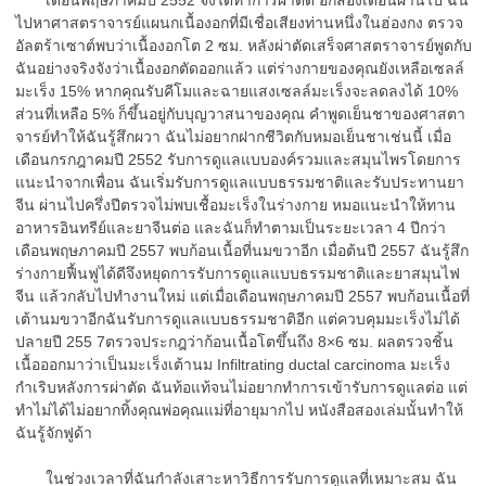
เดือนพฤษภาคมปี 2552 จึงได้ทำการผ่าตัด อีกสองเดือนผ่านไป ฉัน
ไปหาศาสตราจารย์แผนกเนื้องอกที่มีเชื่อเสียงท่านหนึ่งในฮ่องกง ตรวจ
อัลตร้าเซาต์พบว่าเนื้องอกโต 2 ซม. หลังผ่าตัดเสร็จศาสตราจารย์พูดกับ
ฉันอย่างจริงจังว่าเนื้องอกตัดออกแล้ว แต่ร่างกายของคุณยังเหลือเซลล์
มะเร็ง 15% หากคุณรับคีโมและฉายแสงเซลล์มะเร็งจะลดลงได้ 10%
ส่วนที่เหลือ 5% ก็ขึ้นอยู่กับบุญวาสนาของคุณ คำพูดเย็นชาของศาสตา
จารย์ทำให้ฉันรู้สึกผวา ฉันไม่อยากฝากชีวิตกับหมอเย็นชาเช่นนี้ เมื่อ
เดือนกรกฎาคมปี 2552 รับการดูแลแบบองค์รวมและสมุนไพรโดยการ
แนะนำจากเพื่อน ฉันเริ่มรับการดูแลแบบธรรมชาติและรับประทานยา
จีน ผ่านไปครึ่งปีตรวจไม่พบเชื้อมะเร็งในร่างกาย หมอแนะนำให้ทาน
อาหารอินทรีย์และยาจีนต่อ และฉันก็ทำตามเป็นระยะเวลา 4 ปีกว่า
เดือนพฤษภาคมปี 2557 พบก้อนเนื้อที่นมขวาอีก เมื่อต้นปี 2557 ฉันรู้สึก
ร่างกายฟื้นฟูได้ดีจึงหยุดการรับการดูแลแบบธรรมชาติและยาสมุนไฟ
จีน แล้วกลับไปทำงานใหม่ แต่เมื่อเดือนพฤษภาคมปี 2557 พบก้อนเนื้อที่
เต้านมขวาอีกฉันรับการดูแลแบบธรรมชาติอีก แต่ควบคุมมะเร็งไม่ได้
ปลายปี 255 7ตรวจประกฎว่าก้อนเนื้อโตขึ้นถึง 8×6 ซม. ผลตรวจชิ้น
เนื้อออกมาว่าเป็นมะเร็งเต้านม Infiltrating ductal carcinoma มะเร็ง
กำเริบหลังการผ่าตัด ฉันท้อแท้จนไม่อยากทำการเข้ารับการดูแลต่อ แต่
ทำไม่ได้ไม่อยากทิ้งคุณพ่อคุณแม่ที่อายุมากไป หนังสือสองเล่มนั้นทำให้
ฉันรู้จักฟูด้า
ในช่วงเวลาที่ฉันกำลังเสาะหาวิธีการรับการดูแลที่เหมาะสม ฉัน