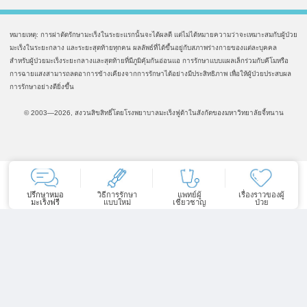
หมายเหตุ: การผ่าตัดรักษามะเร็งในระยะแรกนั้นจะได้ผลดี แต่ไม่ได้หมายความว่าจะเหมาะสมกับผู้ป่วย
มะเร็งในระยะกลาง และระยะสุดท้ายทุกคน ผลลัพธ์ที่ได้ขึ้นอยู่กับสภาพร่างกายของแต่ละบุคคล
สำหรับผู้ป่วยมะเร็งระยะกลางและสุดท้ายที่มีภูมิคุ้มกันอ่อนแอ การรักษาแบบแผลเล็กร่วมกับคีโมหรือ
การฉายแสงสามารถลดอาการข้างเคียงจากการรักษาได้อย่างมีประสิทธิภาพ เพื่อให้ผู้ป่วยประสบผล
การรักษาอย่างดียิ่งขึ้น
© 2003—2026, สงวนสิขสิทธิ์โดยโรงพยาบาลมะเร็งฟูด้าในสังกัดของมหาวิทยาลัยจี้หนาน
ปรึกษาหมอ
วิธีการรักษา
แพทย์ผู้
เรื่องราวของผู้
มะเร็งฟรี
แบบใหม่
เชี่ยวชาญ
ป่วย