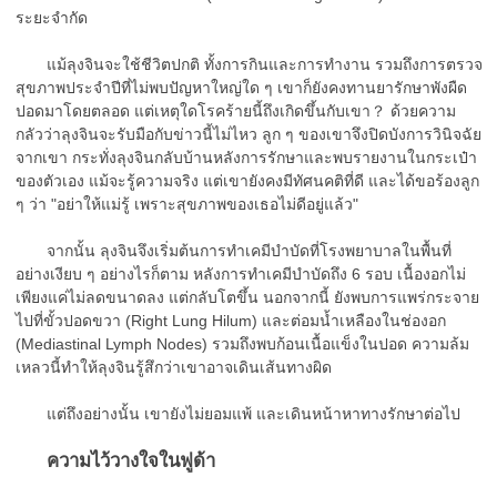
ระยะจำกัด
แม้ลุงจินจะใช้ชีวิตปกติ ทั้งการกินและการทำงาน รวมถึงการตรวจ
สุขภาพประจำปีที่ไม่พบปัญหาใหญ่ใด ๆ เขาก็ยังคงทานยารักษาพังผืด
ปอดมาโดยตลอด แต่เหตุใดโรคร้ายนี้ถึงเกิดขึ้นกับเขา？ ด้วยความ
กลัวว่าลุงจินจะรับมือกับข่าวนี้ไม่ไหว ลูก ๆ ของเขาจึงปิดบังการวินิจฉัย
จากเขา กระทั่งลุงจินกลับบ้านหลังการรักษาและพบรายงานในกระเป๋า
ของตัวเอง แม้จะรู้ความจริง แต่เขายังคงมีทัศนคติที่ดี และได้ขอร้องลูก
ๆ ว่า "อย่าให้แม่รู้ เพราะสุขภาพของเธอไม่ดีอยู่แล้ว"
จากนั้น ลุงจินจึงเริ่มต้นการทำเคมีบำบัดที่โรงพยาบาลในพื้นที่
อย่างเงียบ ๆ อย่างไรก็ตาม หลังการทำเคมีบำบัดถึง 6 รอบ เนื้องอกไม่
เพียงแค่ไม่ลดขนาดลง แต่กลับโตขึ้น นอกจากนี้ ยังพบการแพร่กระจาย
ไปที่ขั้วปอดขวา (Right Lung Hilum) และต่อมน้ำเหลืองในช่องอก
(Mediastinal Lymph Nodes) รวมถึงพบก้อนเนื้อแข็งในปอด ความล้ม
เหลวนี้ทำให้ลุงจินรู้สึกว่าเขาอาจเดินเส้นทางผิด
แต่ถึงอย่างนั้น เขายังไม่ยอมแพ้ และเดินหน้าหาทางรักษาต่อไป
ความไว้วางใจในฟูด้า