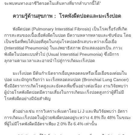
จะพบหนทางเอาชีวิตรอดในเส้นทางที่ยากลำบากนี้ได้”
ความรู้ด้านสุขภาพ： โรคพังผืดปอดและมะเร็งปอด
พังผืดปอด (Pulmonary Interstitial Fibrosis) เป็นโรคเรื้อรังที่เกิด
การสะสมของเนื้อเยื่อพังผืดในปอด มีความหลากหลายและซับซ้อน โดย
เป็นชนิดที่พบได้บ่อยที่สุดในกลุ่มโรคปอดอักเสบระหว่างเนื้อเยื่อ
(Interstitial Pneumonia) ในแง่พยาธิสภาพ มักแสดงออกเป็น ภาวะ
พังผืดในปอดแบบทั่วไป (Usual Interstitial Pneumonia) ซึ่งมีการ
ลุกลามตามเวลาและอาจนำไปสู่การเกิดมะเร็งปอด
มะเร็งปอด มีต้นกำเนิดจากเยื่อบุหลอดลมหรือเนื้อเยื่อของต่อมใน
ปอด และมักถูกเรียกว่า มะเร็งหลอดลมปอด (Bronchial Lung Cancer)
ซึ่งมีอัตราการเกิดโรคสูงและยังคงเพิ่มขึ้นอย่างต่อเนื่อง งานวิจัยพบว่า
ผู้ป่วยโรคพังผืดปอดมีความเสี่ยงในการเกิดมะเร็งปอดสูงกว่าผู้ที่ไม่มี
โรคพังผืดอย่างมีนัยสำคัญ
ตัวอย่างเช่น การวิเคราะห์เมตาโดย Li J และทีมวิจัยพบว่า อัตรา
การเกิดมะเร็งปอดในผู้ป่วยพังผืดปอดอยู่ระหว่าง 4.8% ถึง 48% ในขณะ
ที่ผู้ไม่มีโรคพังผืดมีอัตราเพียง 2.0% ถึง 6.4% เท่านั้น