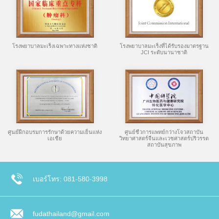
โรงพยาบาลมะเร็งเฉพาะทางแห่งชาติ
โรงพยาบาลมะเร็งที่ได้รับรองมาตรฐาน
JCI ระดับนานาชาติ
ศูนย์ฝึกอบรมการรักษาด้วยความเย็นแห่ง
ศูนย์ชีวการแพทย์กว่างโจวสถาบัน
เอเชีย
วิทยาศาสตร์จีนและเวชศาสตร์ปริวรรต
สถาบันสุขภาพ
เบอร์โทร: 081-580-3998
fudathailand@gmail.com