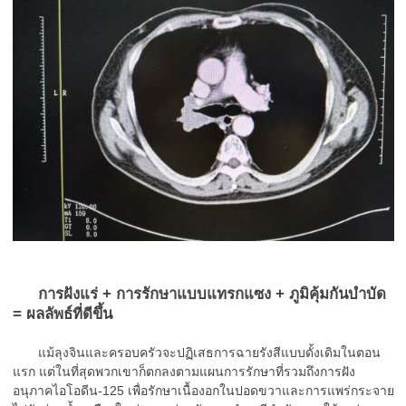
การฝังแร่ + การรักษาแบบแทรกแซง + ภูมิคุ้มกันบำบัด
= ผลลัพธ์ที่ดีขึ้น
แม้ลุงจินและครอบครัวจะปฏิเสธการฉายรังสีแบบดั้งเดิมในตอน
แรก แต่ในที่สุดพวกเขาก็ตกลงตามแผนการรักษาที่รวมถึงการฝัง
อนุภาคไอโอดีน-125 เพื่อรักษาเนื้องอกในปอดขวาและการแพร่กระจาย