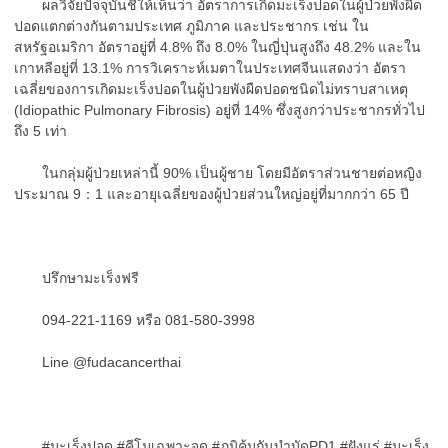
ผลวิจัยปัจจุบันชี้ให้เห็นว่า อัตราการเกิดมะเร็งปอดในผู้ป่วยพังผืด
ปอดแตกต่างกันตามประเทศ ภูมิภาค และประชากร เช่น ใน
สหรัฐอเมริกา อัตราอยู่ที่ 4.8% ถึง 8.0% ในญี่ปุ่นสูงถึง 48.2% และใน
เกาหลีอยู่ที่ 13.1% การวิเคราะห์เมตาในประเทศจีนแสดงว่า อัตรา
เฉลี่ยของการเกิดมะเร็งปอดในผู้ป่วยพังผืดปอดชนิดไม่ทราบสาเหตุ
(Idiopathic Pulmonary Fibrosis) อยู่ที่ 14% ซึ่งสูงกว่าประชากรทั่วไป
ถึง 5 เท่า
ในกลุ่มผู้ป่วยเหล่านี้ 90% เป็นผู้ชาย โดยมีอัตราส่วนชายต่อหญิง
ประมาณ 9：1 และอายุเฉลี่ยของผู้ป่วยส่วนใหญ่อยู่ที่มากกว่า 65 ปี
ปรึกษามะเร็งฟรี
094-221-1169 หรือ 081-580-3998
Line @fudacancerthai
#มะเร็งปอด #คีโมเฉพาะจุด #ภูมิคุ้มกันบำบัดPD1 #ฝังแร่ #มะเร็ง