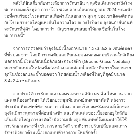
หลังได้ยินเกี่ยวกับทางเลือกการรักษาอื่น ๆ ลุงจินเดินทางมาถึงโรง
พยาบาลมะเร็งฟูด้า กว่างโจว ช่วงปลายเดือนกรกฎาคม 2024 ขณะนั่ง
รอที่คาเฟ่ของโรงพยาบาลเพื่อดำเนินเอกสาร ลูก ๆ ของเขายังคงติดต่อ
กับโรงพยาบาลใหญ่แห่งอื่นในกว่างโจว อย่างไรก็ตาม ลุงจินยังยืนยันที่
จะรักษาที่ฟูด้า โดยกล่าวว่า "สัญชาตญาณบอกให้ผมเชื่อมั่นในโรง
พยาบาลนี้"
จากการตรวจพบว่าลุงจินมีเนื้องอกขนาด 4.3x3.8x2.5 เซนติเมตร
ที่ขั้วปอดขวา โดยมีการกดทับและตีบแคบของหลอดลมบริเวณใกล้เคียง
นอกจากนี้ ยังพบก้อนเนื้อลักษณะกระจกฝ้า (Ground-Glass Nodules)
หลายตำแหน่งในปอดทั้งสองข้าง และต่อมน้ำเหลืองที่ขยายใหญ่หลาย
จุดในช่องอกและขั้วปอดขวา โดยต่อมน้ำเหลืองที่ใหญ่ที่สุดมีขนาด
3.4x2.4 เซนติเมตร
จากประวัติการรักษาและผลตรวจทางคลินิก ดร.ฉือ ไห่หยาน จาก
แผนกเนื้องอกวิทยา ได้เรียกประชุมทีมแพทย์สหสาขาทันที หลังการ
ประเมิน ทีมแพทย์พิจารณาว่า เนื่องจากมะเร็งปอดชนิดเซลล์เล็กของ
ลุงจินมีการลุกลามที่ค่อนข้างช้า และตำแหน่งของเนื้องอกอยู่ใกล้กับ
เส้นเลือดใหญ่ การผ่าตัดจึงมีความเสี่ยงสูง ทีมแพทย์จึงแนะนำให้ใช้
การรักษาเฉพาะที่ เช่น การฉายรังสี รวมถึงการปรับเปลี่ยนแผนการ
รักษาด้วยยาต้านเนื้องอกแบบทั่วร่างกายใหม่อีกครั้ง