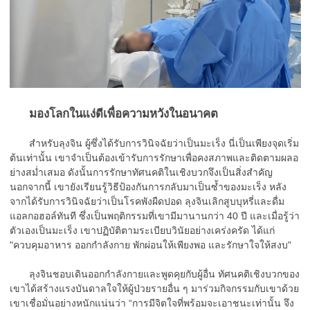
มองโลกในแง่ดีเพื่อความหวังในอนาคต
สำหรับลุงจิน ผู้ซึ่งได้รับการวินิจฉัยว่าเป็นมะเร็ง นี่เป็นเพียงจุดเริ่ม
ต้นเท่านั้น เขาจำเป็นต้องเข้ารับการรักษาเพื่อคงสภาพและติดตามผลอ
ย่างสม่ำเสมอ ดังนั้นการรักษาทัศนคติในเชิงบวกจึงเป็นสิ่งสำคัญ
นอกจากนี้ เขายังเรียนรู้วิธีป้องกันการกลับมาเป็นซ้ำของมะเร็ง หลัง
จากได้รับการวินิจฉัยว่าเป็นโรคพังผืดปอด ลุงจินเลิกสูบบุหรี่และดื่ม
แอลกอฮอล์ทันที ซึ่งเป็นพฤติกรรมที่เขามีมานานกว่า 40 ปี และเมื่อรู้ว่า
ตัวเองเป็นมะเร็ง เขาปฏิบัติตามระเบียบวินัยอย่างเคร่งครัด ได้แก่
"ควบคุมอาหาร ออกกำลังกาย พักผ่อนให้เพียงพอ และรักษาใจให้สงบ"
ลุงจินชอบเดินออกกำลังกายและพูดคุยกับผู้อื่น ทัศนคติเชิงบวกของ
เขาได้สร้างแรงบันดาลใจให้ผู้ป่วยรายอื่น ๆ มาร่วมกิจกรรมกับเขาด้วย
เขาเชื่อมั่นอย่างหนักแน่นว่า “การมีจิตใจที่พร้อมจะเอาชนะเท่านั้น จึง