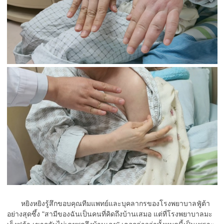
หยิงหยิงรู้สึกขอบคุณทีมแพทย์และบุคลากรของโรงพยาบาลฟู๋ต้า
อย่างสุดซึ้ง "สามีของฉันเป็นคนที่คิดถึงบ้านเสมอ แต่ที่โรงพยาบาลมะ