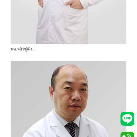
นพ.หลิวซู่เผิง...