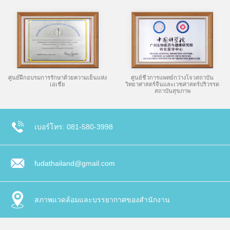
ศูนย์ฝึกอบรมการรักษาด้วยความเย็นแห่ง
ศูนย์ชีวการแพทย์กว่างโจวสถาบัน
เอเชีย
วิทยาศาสตร์จีนและเวชศาสตร์ปริวรรต
สถาบันสุขภาพ
เบอร์โทร: 081-580-3998
fudathailand@gmail.com
สภาพแวดล้อมและบรรยากาศของสำนักงาน