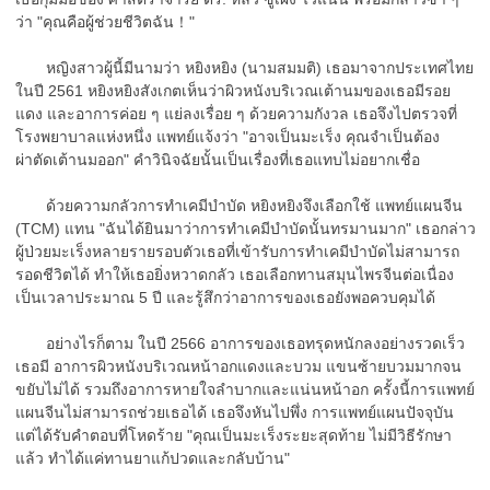
ว่า "คุณคือผู้ช่วยชีวิตฉัน！"
หญิงสาวผู้นี้มีนามว่า หยิงหยิง (นามสมมติ) เธอมาจากประเทศไทย
ในปี 2561 หยิงหยิงสังเกตเห็นว่าผิวหนังบริเวณเต้านมของเธอมีรอย
แดง และอาการค่อย ๆ แย่ลงเรื่อย ๆ ด้วยความกังวล เธอจึงไปตรวจที่
โรงพยาบาลแห่งหนึ่ง แพทย์แจ้งว่า "อาจเป็นมะเร็ง คุณจำเป็นต้อง
ผ่าตัดเต้านมออก" คำวินิจฉัยนั้นเป็นเรื่องที่เธอแทบไม่อยากเชื่อ
ด้วยความกลัวการทำเคมีบำบัด หยิงหยิงจึงเลือกใช้ แพทย์แผนจีน
(TCM) แทน "ฉันได้ยินมาว่าการทำเคมีบำบัดนั้นทรมานมาก" เธอกล่าว
ผู้ป่วยมะเร็งหลายรายรอบตัวเธอที่เข้ารับการทำเคมีบำบัดไม่สามารถ
รอดชีวิตได้ ทำให้เธอยิ่งหวาดกลัว เธอเลือกทานสมุนไพรจีนต่อเนื่อง
เป็นเวลาประมาณ 5 ปี และรู้สึกว่าอาการของเธอยังพอควบคุมได้
อย่างไรก็ตาม ในปี 2566 อาการของเธอทรุดหนักลงอย่างรวดเร็ว
เธอมี อาการผิวหนังบริเวณหน้าอกแดงและบวม แขนซ้ายบวมมากจน
ขยับไม่ได้ รวมถึงอาการหายใจลำบากและแน่นหน้าอก ครั้งนี้การแพทย์
แผนจีนไม่สามารถช่วยเธอได้ เธอจึงหันไปพึ่ง การแพทย์แผนปัจจุบัน
แต่ได้รับคำตอบที่โหดร้าย "คุณเป็นมะเร็งระยะสุดท้าย ไม่มีวิธีรักษา
แล้ว ทำได้แค่ทานยาแก้ปวดและกลับบ้าน"