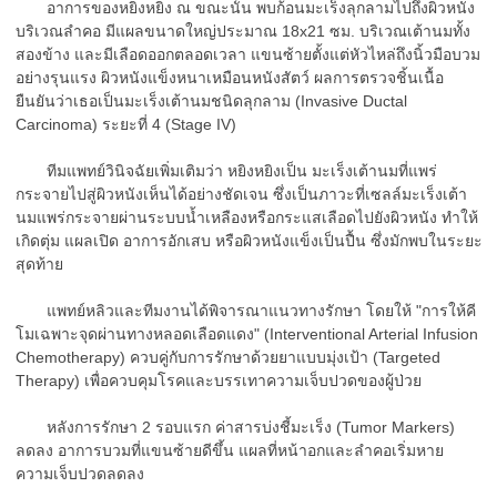
อาการของหยิงหยิง ณ ขณะนั้น พบก้อนมะเร็งลุกลามไปถึงผิวหนัง
บริเวณลำคอ มีแผลขนาดใหญ่ประมาณ 18x21 ซม. บริเวณเต้านมทั้ง
สองข้าง และมีเลือดออกตลอดเวลา แขนซ้ายตั้งแต่หัวไหล่ถึงนิ้วมือบวม
อย่างรุนแรง ผิวหนังแข็งหนาเหมือนหนังสัตว์ ผลการตรวจชิ้นเนื้อ
ยืนยันว่าเธอเป็นมะเร็งเต้านมชนิดลุกลาม (Invasive Ductal
Carcinoma) ระยะที่ 4 (Stage IV)
ทีมแพทย์วินิจฉัยเพิ่มเติมว่า หยิงหยิงเป็น มะเร็งเต้านมที่แพร่
กระจายไปสู่ผิวหนังเห็นได้อย่างชัดเจน ซึ่งเป็นภาวะที่เซลล์มะเร็งเต้า
นมแพร่กระจายผ่านระบบน้ำเหลืองหรือกระแสเลือดไปยังผิวหนัง ทำให้
เกิดตุ่ม แผลเปิด อาการอักเสบ หรือผิวหนังแข็งเป็นปื้น ซึ่งมักพบในระยะ
สุดท้าย
แพทย์หลิวและทีมงานได้พิจารณาแนวทางรักษา โดยให้ "การให้คี
โมเฉพาะจุดผ่านทางหลอดเลือดแดง" (Interventional Arterial Infusion
Chemotherapy) ควบคู่กับการรักษาด้วยยาแบบมุ่งเป้า (Targeted
Therapy) เพื่อควบคุมโรคและบรรเทาความเจ็บปวดของผู้ป่วย
หลังการรักษา 2 รอบแรก ค่าสารบ่งชี้มะเร็ง (Tumor Markers)
ลดลง อาการบวมที่แขนซ้ายดีขึ้น แผลที่หน้าอกและลำคอเริ่มหาย
ความเจ็บปวดลดลง