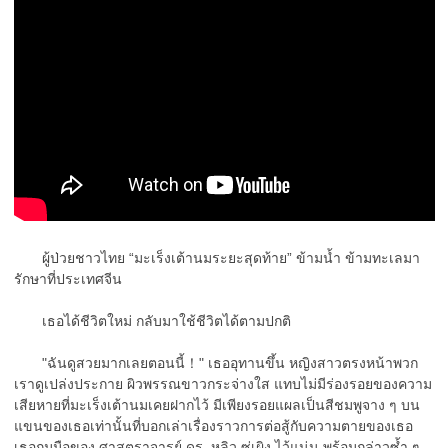
ผู้ป่วยชาวไทย “มะเร็งเต้านมระยะสุดท้าย” ข้ามน้ำ ข้ามทะเลมา
รักษาที่ประเทศจีน
เธอได้ชีวิตใหม่ กลับมาใช้ชีวิตได้ตามปกติ
"ฉันดูสวยมากเลยตอนนี้！" เธออุทานขึ้น หญิงสาวตรงหน้าพวก
เราดูเปล่งประกาย ผิวพรรณขาวกระจ่างใส แทบไม่มีร่องรอยของความ
เสียหายที่มะเร็งเต้านมเคยฝากไว้ มีเพียงรอยแผลเป็นสีชมพูจาง ๆ บน
แขนของเธอเท่านั้นที่บอกเล่าเรื่องราวการต่อสู้กับความตายของเธอ
เธอกุมมือของ ศาสตราจารย์ ดร. หลิว ซู่เผิง ไว้แน่น พร้อมกล่าวซ้ำ ๆ