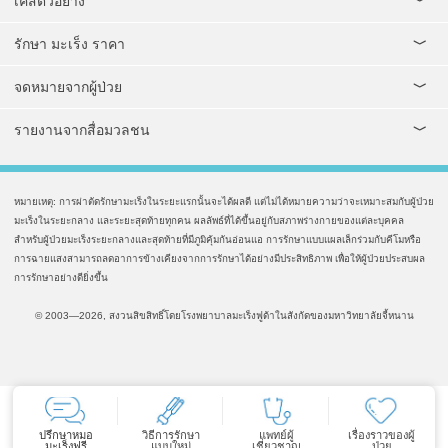
เคสตัวอย่าง
รักษา มะเร็ง ราคา
จดหมายจากผู้ป่วย
รายงานจากสื่อมวลชน
หมายเหตุ: การผ่าตัดรักษามะเร็งในระยะแรกนั้นจะได้ผลดี แต่ไม่ได้หมายความว่าจะเหมาะสมกับผู้ป่วย
มะเร็งในระยะกลาง และระยะสุดท้ายทุกคน ผลลัพธ์ที่ได้ขึ้นอยู่กับสภาพร่างกายของแต่ละบุคคล
สำหรับผู้ป่วยมะเร็งระยะกลางและสุดท้ายที่มีภูมิคุ้มกันอ่อนแอ การรักษาแบบแผลเล็กร่วมกับคีโมหรือ
การฉายแสงสามารถลดอาการข้างเคียงจากการรักษาได้อย่างมีประสิทธิภาพ เพื่อให้ผู้ป่วยประสบผล
การรักษาอย่างดียิ่งขึ้น
© 2003—2026, สงวนสิขสิทธิ์โดยโรงพยาบาลมะเร็งฟูด้าในสังกัดของมหาวิทยาลัยจี้หนาน
ปรึกษาหมอ
วิธีการรักษา
แพทย์ผู้
เรื่องราวของผู้
มะเร็งฟรี
แบบใหม่
เชี่ยวชาญ
ป่วย