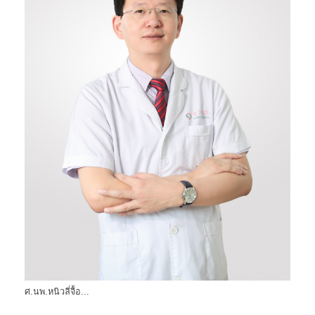
ศ.นพ.หนิวลี่จื้อ...